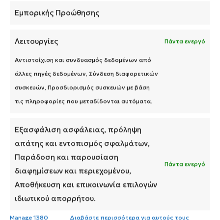
Εμπορικής Προώθησης
Λειτουργίες
Πάντα ενεργό
Αντιστοίχιση και συνδυασμός δεδομένων από
άλλες πηγές δεδομένων, Σύνδεση διαφορετικών
συσκευών, Προσδιορισμός συσκευών με βάση
Τελευταία Νέα
τις πληροφορίες που μεταδίδονται αυτόματα.
Οι εξετάσεις έρχονται!
Νέα καμπάνια για το
Εξασφάλιση ασφάλειας, πρόληψη
απάτης και εντοπισμός σφαλμάτων,
EVIOL Brain Function
Παράδοση και παρουσίαση
Πάντα ενεργό
διαφημίσεων και περιεχομένου,
Αποθήκευση και επικοινωνία επιλογών
Η νέα καμπάνια των συμπληρωμάτων
διατροφής
EVIOL
, για το πρώτο σε πωλήσεις
ιδιωτικού απορρήτου.
συμπλήρωμα, πνευματικής απόδοσης.
Manage 1380
Διαβάστε περισσότερα για αυτούς τους