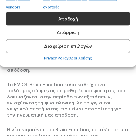
Στον τηλεοπτικό αέρα βρίσκεται από τις 19 Μαϊου
vendors
σκοπούς
2025, η νέα καμπάνια για το EVIOL Brain Function.
Αποδοχή
Περιέχοντας Ginkgo biloba, Φωσφατιδική σερίνη,
Απόρριψη
σύμπλεγμα Βιταμινών Β, βιταμίνη Ε και άλλα
θρεπτικά συστατικά, το EVIOL BRAIN FUNCTION,
είναι το συμπλήρωμα διατροφής, το οποίο
Διαχείριση επιλογών
σταθερά, προτιμούν και εμπιστεύονται οι
Ελληνίδες και οι Έλληνες, για να ενισχύσουν, τη
Privacy Policy
Όροι Χρήσης
μνήμη, τη συγκέντρωση και την πνευματική τους
απόδοση.
Το EVIOL Brain Function είναι κάθε χρόνο
πολύτιμος σύμμαχος σε μαθητές και φοιτητές που
δοκιμάζονται στην περίοδο των εξετάσεων,
ενισχύοντας τη φυσιολογική λειτουργία του
νευρικού συστήματος, που είναι απαραίτητη για
την πνευματική μας απόδοση.
Η νέα καμπάνια του Brain Function, εστιάζει σε μία
κρίσιμη πρόκληση της εποχής μας, την