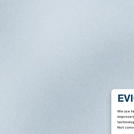
We use te
improve b
technolog
Not conse