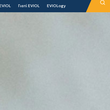
EVIOL
Γιατί EVIOL
EVIOLogy