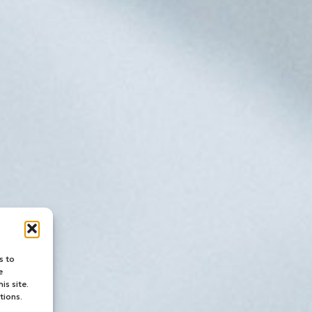
s to
e
is site.
tions.