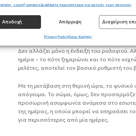
vendor_count} vendors
Διαβάστε περισσότερα για αυτούς τους σκοπούς
Αποδοχή
Απόρριψη
Διαχείριση επ
Η αλλαγή της ώρας από τη χειμερινή στη θ
Privacy Policy
Όροι Χρήσης
απώλεια μίας ώρας ύπνου. Στην πραγματικότ
Δεν αλλάζει μόνο η ένδειξη του ρολογιού. 
ημέρα – το πότε ξημερώνει και το πότε νυχτ
μελέτες, αποτελεί τον βασικό ρυθμιστή του 
Με τη μετάβαση στη θερινή ώρα, το φυσικό
απόγευμα. Το σώμα, όμως, δεν προσαρμόζετ
προσωρινή ασυμφωνία ανάμεσα στο εσωτερ
της ημέρας, η οποία μπορεί να επηρεάσει το
για περισσότερες από μία ημέρες.